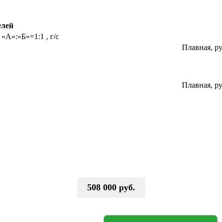
елей
А»:»Б»=1:1 , г/с
Плавная, р
Плавная, р
508 000 руб.