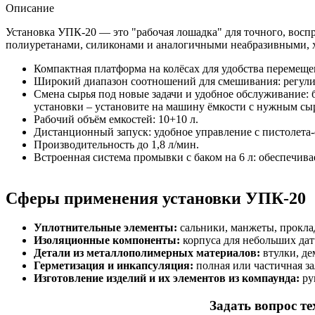
Описание
Установка УПК-20 — это "рабочая лошадка" для точного, вос
полиуретанами, силиконами и аналогичными неабразивными, 
Компактная платформа на колёсах для удобства перемещен
Широкий диапазон соотношений для смешивания: регулиро
Смена сырья под новые задачи и удобное обслуживание: 
установки – установите на машину ёмкости с нужным сы
Рабочий объём емкостей: 10+10 л.
Дистанционный запуск: удобное управление с пистолета-
Производительность до 1,8 л/мин.
Встроенная система промывки с баком на 6 л: обеспечива
Сферы применения установки УПК-20
Уплотнительные элементы:
сальники, манжеты, прокла
Изоляционные компоненты:
корпуса для небольших дат
Детали из металлополимерных материалов:
втулки, де
Герметизация и инкапсуляция:
полная или частичная за
Изготовление изделий и их элементов из компаунда:
ру
Задать вопрос т