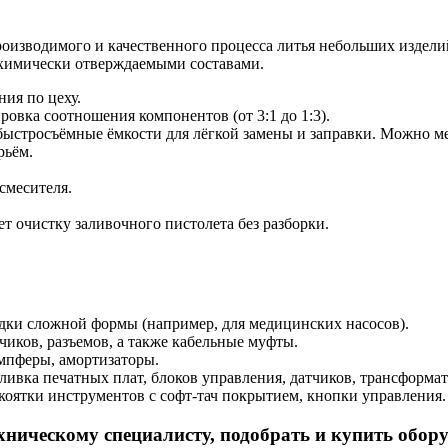
производимого и качественного процесса литья небольших изде
химически отверждаемыми составами.
ия по цеху.
вка соотношения компонентов (от 3:1 до 1:3).
быстросъёмные ёмкости для лёгкой замены и заправки. Можно ме
рьём.
смесителя.
ет очистку заливочного пистолета без разборки.
дки сложной формы (например, для медицинских насосов).
чиков, разъемов, а также кабельные муфты.
мпферы, амортизаторы.
ливка печатных плат, блоков управления, датчиков, трансформат
коятки инструментов с софт-тач покрытием, кнопки управления.
ехническому специалисту, подобрать и купить обор