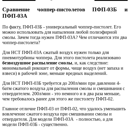
Сравнение чоппер-пистолетов ПФП-03Б и
ПФП-03А
По факту, ПФП-03Б - универсальный чоппер-пистолет. Его
можно использовать для напыления любой полиэфирной
смолы. Зачем тогда нужен ПФП-03А? Чем отличаются эти два
чоппер-пистолета?
Для НСТ ПФП-03А сжатый воздух нужен только для
пневмотурбины чоппера. Для этого пистолета реализовано
безвоздушное распыление смолы
, и, как следствие:
минимальный рикошет от формы, чище воздух (нет запаха и
взвеси) в рабочей зоне, меньше вредных выделений.
Для НСТ ПФП-03Б требуется до 200л/мин при давлении 4-
6атм сжатого воздуха для распыления смолы и смешивания с
отвердителем. 200л/мин - это немного и в два раза меньше,
чем требовалось ранее для этого же пистолету ПФП-02.
Главное отличие ПФП-03 от ПФП-02, что удалось уменьшить
вовлечение сжатого воздуха при смешивании смолы и
отвердителя. Для модели ПФП-03А - полностью, а для
модели ПФП-03Б - существенно.