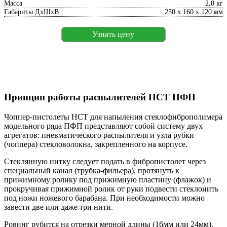
Масса
2,0 кг
Габариты ДхШхВ
250 х 160 х 120 мм
Узнать цену
Принцип работы распылителей НСТ ПФП
Чоппер-пистолеты НСТ для напыления стеклофиброполимера
модельного ряда ПФП представляют собой систему двух
агрегатов: пневматического распылителя и узла рубки
(чоппера) стекловолокна, закрепленного на корпусе.
Стеклянную нитку следует подать в фибропистолет через
специальный канал (трубка-фильера), протянуть к
прижимному ролику под прижимную пластину (флажок) и
прокручивая прижимной ролик от руки подвести стеклонить
под ножи ножевого барабана. При необходимости можно
завести две или даже три нити.
Ровинг рубится на отрезки мерной длины (16мм или 24мм).