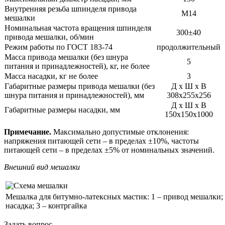
Внутренняя резьба шпинделя привода
М14
мешалки
Номинальная частота вращения шпинделя
300±40
привода мешалки, об/мин
Режим работы по ГОСТ 183-74
продолжительный
Масса привода мешалки (без шнура
5
питания и принадлежностей), кг, не более
Масса насадки, кг не более
3
Габаритные размеры привода мешалки (без
Д х Ш х В
шнура питания и принадлежностей), мм
308х255х256
Д х Ш х В
Габаритные размеры насадки, мм
150х150х1000
Примечание.
Максимально допустимые отклонения:
напряжения питающей сети – в пределах ±10%, частоты
питающей сети – в пределах ±5% от номинальных значений.
Внешний вид мешалки
Мешалка для битумно-латексных мастик: 1 – привод мешалки; 
насадка; 3 – контргайка
Задать вопрос