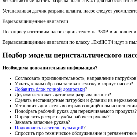
Бесконтактный датчик разрыва шланга К-01 для насосов типа 
Устанавливая датчик разрыва шланга, насос следует укомплекто
Взрывозащищенные двигатели
По запросу изготовим насос с двигателем на 380В в исполнен
Взрывозащищённые двигатели по классу 1ExdIICT4 идут в пыл
Подбор модели перистальтического нас
Необходима дополнительная информация?
Согласовать производительность, направление патрубков
Узнать, каким образом заливать смазку в корпус насоса?
Добавить блок точной дозировки
?
Доукомплектовать датчиком разрыва шланга?
Сделать нестандартные патрубки и фланцы из нержавею
Установить двигатель во взрывозащищённом исполнении
Подобрать рабочий рукав для перекачиваемого продукта?
Определить ресурс службы рабочего рукава?
Заказать запасные рукава?
Подключить гаситель пульсаций
?
Спросить про техническое обслуживание и регламентные