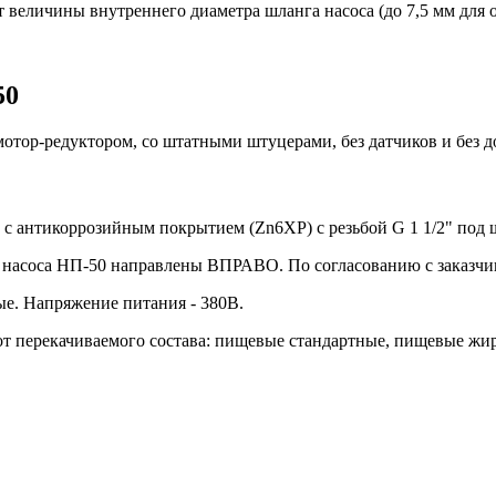
т величины внутреннего диаметра шланга насоса (до 7,5 мм для 
50
 мотор-редуктором, со штатными штуцерами, без датчиков и без 
с антикоррозийным покрытием (Zn6ХР) с резьбой G 1 1/2" под 
и насоса НП-50 направлены ВПРАВО. По согласованию с заказ
. Напряжение питания - 380В.
от перекачиваемого состава: пищевые стандартные, пищевые жир