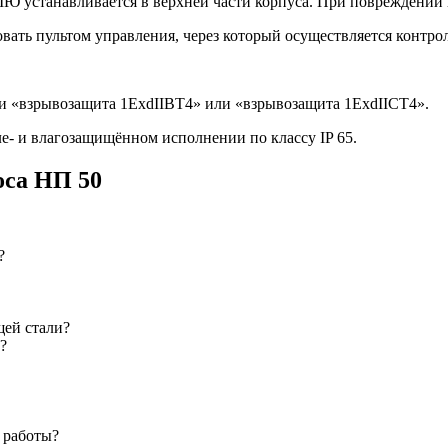
МЮ устанавливается в верхней части корпуса. При повреждении
вать пультом управления, через который осуществляется контрол
ии «взрывозащита 1ExdIIBT4» или «взрывозащита 1ExdIICT4».
е- и влагозащищённом исполнении по классу IP 65.
оса НП 50
?
щей стали?
?
 работы?