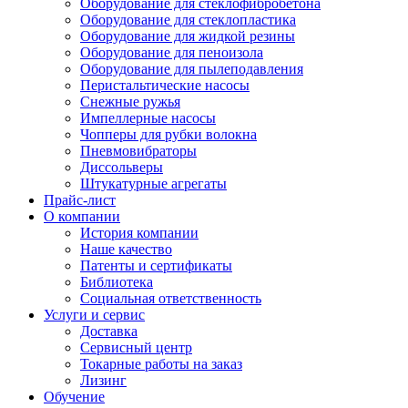
Оборудование для стеклофибробетона
Оборудование для стеклопластика
Оборудование для жидкой резины
Оборудование для пеноизола
Оборудование для пылеподавления
Перистальтические насосы
Снежные ружья
Импеллерные насосы
Чопперы для рубки волокна
Пневмовибраторы
Диссольверы
Штукатурные агрегаты
Прайс-лист
О компании
История компании
Наше качество
Патенты и сертификаты
Библиотека
Социальная ответственность
Услуги и сервис
Доставка
Сервисный центр
Токарные работы на заказ
Лизинг
Обучение