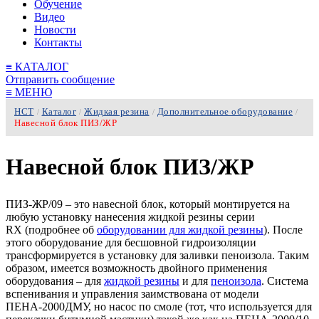
Обучение
Видео
Новости
Контакты
≡
КАТАЛОГ
Отправить сообщение
≡
МЕНЮ
НСТ
Каталог
Жидкая резина
Дополнительное оборудование
/
/
/
/
Навесной блок ПИЗ/ЖР
Навесной блок ПИЗ/ЖР
ПИЗ-ЖР/09 – это навесной блок, который монтируется на
любую установку нанесения жидкой резины серии
RX (подробнее об
оборудовании для жидкой резины
). После
этого оборудование для бесшовной гидроизоляции
трансформируется в установку для заливки пеноизола. Таким
образом, имеется возможность двойного применения
оборудования – для
жидкой резины
и для
пеноизола
. Система
вспенивания и управления заимствована от модели
ПЕНА-2000ДМУ, но насос по смоле (тот, что используется для