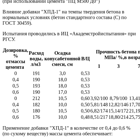
(при использовании цемента "ПЦ М500 Д0")
Влияние добавки "ХПД-1" на темпы твердения бетона в
нормальных условиях (бетон стандартного состава (С) по
ГОСТ 30459).
Испытания проводились в ИЦ «Академстройиспытания» при
РГСУ.
Дозировка,
Прочность бетона 
Расход
Осадка
%
МПа/ %,в возра
воды,
конусабетонной
В/Ц
отмассы
л/м3
смеси, см
1
3
цемента
0
191
3,0
0,53
0,4
190
18,0
0,53
0,5
193
18,0
0,53
0,6
190
17,0
0,53
0
212
10,5
0,60
3,92/100
8,79/100
13,4
0,4
182
10,0
0,50
5,81/148
12,82/146
17,7
0,5
180
10,5
0,50
6,82/174
15,14/172
21,1
0,6
176
10,0
0,48
8,51/217
18,80/214
25,7
Применение добавки "ХПД-1" в количестве от 0,4 до 0,6 %
(по сухому веществу) массы цемента обеспечивает: