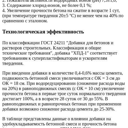
2. Показатель активности водородных ионов (рН) 7,5±1,0;
3. Содержание хлорид-ионов, не более 0,1 %;
4. Увеличение прочности бетона на сжатие в возрасте 1 сут,
(при температуре твердения 20±5 °С) не менее чем на 40% по
сравнению с эталоном.
Технологическая эффективность
По классификации ГОСТ 24211 "Добавки для бетонов и
растворов строительных. Классификация и общие
технические требования", добавка "ХПД-1" соответствует
требованиям к суперпластификаторам и ускорителям
твердения.
При введении добавки в количестве 0,4-0,6% массы цемента,
подвижность бетонной смеси увеличивается с ОК = 3 см до
ОК = 18 см. При водоредуцировании (снижение расхода воды
на 20%) в равноподвижных смесях (с ОК = 10 см) увеличение
прочности бетона в первые трое суток нормального твердения
достигает 100%, а в возрасте 28 суток от 30 до 55%. В
равноподвижных и равнопрочных бетонах при применении
добавки возможно снижение расхода цемента до 25-30%.
В таблице представлены данные о влиянии добавки на
удобоукладываемость бетонной смеси и прочность бетона