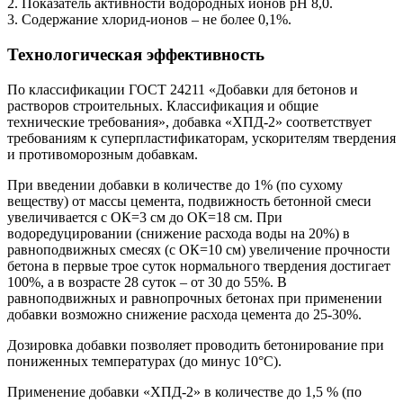
2. Показатель активности водородных ионов рН 8,0.
3. Содержание хлорид-ионов – не более 0,1%.
Технологическая эффективность
По классификации ГОСТ 24211 «Добавки для бетонов и
растворов строительных. Классификация и общие
технические требования», добавка «ХПД-2» соответствует
требованиям к суперпластификаторам, ускорителям твердения
и противоморозным добавкам.
При введении добавки в количестве до 1% (по сухому
веществу) от массы цемента, подвижность бетонной смеси
увеличивается с ОК=3 см до ОК=18 см. При
водоредуцировании (снижение расхода воды на 20%) в
равноподвижных смесях (с ОК=10 см) увеличение прочности
бетона в первые трое суток нормального твердения достигает
100%, а в возрасте 28 суток – от 30 до 55%. В
равноподвижных и равнопрочных бетонах при применении
добавки возможно снижение расхода цемента до 25-30%.
Дозировка добавки позволяет проводить бетонирование при
пониженных температурах (до минус 10°С).
Применение добавки «ХПД-2» в количестве до 1,5 % (по