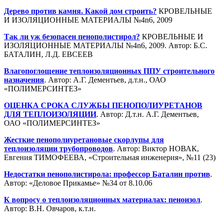
Дерево против камня. Какой дом строить?
КРОВЕЛЬНЫЕ
И ИЗОЛЯЦИОННЫЕ МАТЕРИАЛЫ №4n6, 2009
Так ли уж безопасен пенополистирол?
КРОВЕЛЬНЫЕ И
ИЗОЛЯЦИОННЫЕ МАТЕРИАЛЫ №4n6, 2009. Автор: Б.С.
БАТАЛИН, Л.Д. ЕВСЕЕВ
Влагопоглощение теплоизоляционных ППУ строительного
назначения
. Автор: А.Г. Дементьев, д.т.н., ОАО
«ПОЛИМЕРСИНТЕЗ»
ОЦЕНКА СРОКА СЛУЖБЫ ПЕНОПОЛИУРЕТАНОВ
ДЛЯ ТЕПЛОИЗОЛЯЦИИ
. Автор: Д.т.н. А.Г. Дементьев,
ОАО «ПОЛИМЕРСИНТЕЗ»
Жесткие пенополиуретановые скорлупы для
теплоизоляции трубопроводов
. Автор: Виктор НОВАК,
Евгения ТИМОФЕЕВА, «Строительная инженерия», №11 (23)
Недостатки пенополистирола: профессор Баталин против
.
Автор: «Деловое Прикамье» №34 от 8.10.06
К вопросу о теплоизоляционных материалах: пеноизол
.
Автор: В.Н. Овчаров, к.т.н.