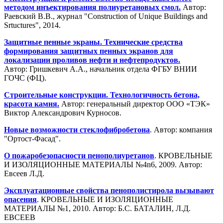
методом инъектирования полиуретановых смол.
Автор:
Раевский В.В., журнал "Construction of Unique Buildings and
Srtuctures", 2014.
Защитные пенные экраны. Технические средства
формирования защитных пенных экранов для
локализации проливов нефти и нефтепродуктов.
Автор: Гришкевич А.А., начальник отдела ФГБУ ВНИИ
ГОЧС (ФЦ).
Строительные конструкции. Технологичность бетона,
красота камня.
Автор: генеральный директор ООО «ТЭК»
Виктор Александрович Курносов.
Новые возможности стеклофибробетона
. Автор: компания
"Ортост-Фасад".
О пожаробезопасности пенополиуретанов
. КРОВЕЛЬНЫЕ
И ИЗОЛЯЦИОННЫЕ МАТЕРИАЛЫ №4n6, 2009. Автор:
Евсеев Л.Д.
Эксплуатационные свойства пенополистирола вызывают
опасения
. КРОВЕЛЬНЫЕ И ИЗОЛЯЦИОННЫЕ
МАТЕРИАЛЫ №1, 2010. Автор: Б.С. БАТАЛИН, Л.Д.
ЕВСЕЕВ