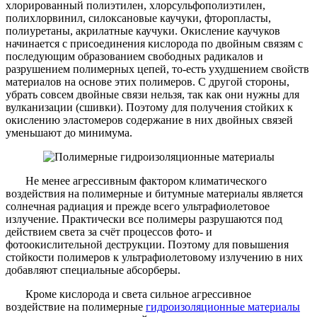
хлорированный полиэтилен, хлорсульфополиэтилен,
полихлорвинил, силоксановые каучуки, фторопласты,
полиуретаны, акрилатные каучуки. Окисление каучуков
начинается с присоединения кислорода по двойным связям с
последующим образованием свободных радикалов и
разрушением полимерных цепей, то-есть ухудшением свойств
материалов на основе этих полимеров. С другой стороны,
убрать совсем двойные связи нельзя, так как они нужны для
вулканизации (сшивки). Поэтому для получения стойких к
окислению эластомеров содержание в них двойных связей
уменьшают до минимума.
Не менее агрессивным фактором климатического
воздействия на полимерные и битумные материалы является
солнечная радиация и прежде всего ультрафиолетовое
излучение. Практически все полимеры разрушаются под
действием света за счёт процессов фото- и
фотоокислительной деструкции. Поэтому для повышения
стойкости полимеров к ультрафиолетовому излучению в них
добавляют специальные абсорберы.
Кроме кислорода и света сильное агрессивное
воздействие на полимерные
гидроизоляционные материалы