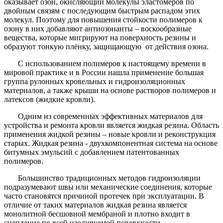
оказывает озон, окисляющий молекулы эластомеров по
двойным связям с последующим быстрым распадом этих
молекул. Поэтому для повышения стойкости полимеров к
озону в них добавляют антиозонанты – воскообразные
вещества, которые мигрируют на поверхность резины и
образуют тонкую плёнку, защищающую от действия озона.
С использованием полимеров к настоящему времени в
мировой практике и в России нашла применение большая
группа рулонных кровельных и гидроизоляционных
материалов, а также крыши на основе растворов полимеров и
латексов (жидкие кровли).
Одним из современных эффективных материалов для
устройства и ремонта кровли является жидкая резина. Область
применения жидкой резины – новые кровли и реконструкция
старых. Жидкая резина - двухкомпонентная система на основе
битумных эмульсий с добавлением патентованных
полимеров.
Большинство традиционных методов гидроизоляции
подразумевают швы или механические соединения, которые
часто становятся причиной протечек при эксплуатации. В
отличие от таких материалов жидкая резина является
монолитной бесшовной мембраной и плотно входит в
сцепление по всей изолируемой поверхности.