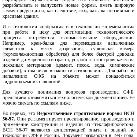
разрабатывать и выпускать новые формы, иметь широкую
гамму продукции и, как следствие, создавать эксклюзивные и
красивые здания.
И в технологии «набрызга» и в технологии «премиксинга»
при работе в цеху для оптимизации технологического
процесса потребуется вспомогательное оборудование.
Например, кран-балка для перемещения напыленных
элементов к месту дозревания, сушильная камера
(термовлажностная обработка) для более быстрой доводки
изделий до марочного возраста, устройства контроля качества
исходных материалов (цемент, песок, вода, химические
добавки), в том числе влажности стеклоровинга. Для работ по
напылению СФБ на объекте может понадобиться
гидроподъемник с люлькой.
Для лучшего понимания вопросов производства СФБ,
предлагаем ознакомиться технологической документацией. Её
можно скачать по ссылкам ниже.
Во-первых, это
Ведомственные строительные нормы ВСН
56-97.
Они регламентируют проектирование, производство и
применение конструкций и изделий из стеклофибробетона.
ВСН 56-97 являются концентрацией опыта и знаний по
технологии СФБ в России. Документ разработан в 1997 года,