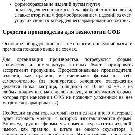
формообразование изделий путем гнутья
незатвердевшего плоского стеклофибробетонного листа,
а также вторичным формообразованием изделий за счет
упругих свойств затвердевшего армированного бетона.
Средства производства для технологии СФБ
Основное оборудование для технологии пневмонабрызга и
премикса показано выше на схемах.
Для организации производства потребуются формы,
количество и номенклатура которых будет формировать
ассортимент продукции. Профессиональные производители
изделий, как правило, изготавливают формы для себя
самостоятельно (из полиуретана холодного отверждения
делается гибкая матрица, толщиною от 10 до 50 мм, а из
любых подручных материалов несущая конструкция формы,
которая при нанесении СФБ не позволит уложенной на нее
матрице деформироваться).
Необходим скульптор, который из гипса или иного материала
будет готовить модели, с которых изготавливаются формы.
Впрочем, крупные фирмы, чья номенклатура - сотни изделий,
имеют, как правило, в штате не одного скульптора, а
формируют скульптурный отдел. Это позволяет постоянно