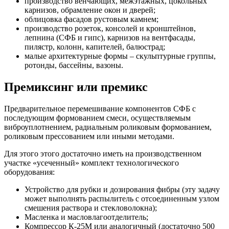
производство венчающих, межэтажных, цокольных
карнизов, обрамление окон и дверей;
облицовка фасадов рустовым камнем;
производство розеток, консолей и кронштейнов,
лепнина (СФБ и гипс), карнизов на вентфасады,
пилястр, колонн, капителей, балюстрад;
малые архитектурные формы – скульптурные группы,
ротонды, бассейны, вазоны.
Премиксинг или премикс
Предварительное перемешивание компонентов СФБ с
последующим формованием смеси, осуществляемым
виброуплотнением, радиальным роликовым формованием,
роликовым прессованием или иными методами.
Для этого этого достаточно иметь на производственном
участке «усеченный» комплект технологического
оборудования:
Устройство для рубки и дозирования фибры (эту задачу
может выполнять распылитель с отсоединенным узлом
смешения раствора и стекловолокна);
Масленка и масловлагоотделитель;
Компрессор К-25М или аналогичный (достаточно 500