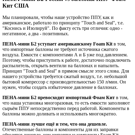
Кит США
Мы планировали, чтобы наше устройство ППУ, как и
американское, работало по принципу "Touch and Seal", т.е.
"Коснись и Изолируй". По факту есть три отличия: одно -
негативное, а два - позитивных.
ПЕНА-мини Б2 уступает американскому Foam Kit
в том,
что импортные баллоны не требуют источника сжатого
воздуха. Емкости с компонентами А и Б уже под давлением.
Поэтому, чтобы приступить к работе, достаточно подключить
распылитель, открыть вентили на баллонах и напылить.
Принцип "Touch and Seal" в прямом смысле этого слова. Для
нашего устройства требуется сжатый воздух, т.е. небольшой
бытовой компрессор с производительностью 150 л/мин. Он
нужен, чтобы создать избыточное давление в баллонах.
ПЕНА-мини Б2 превосходит импортный Фоам Кит
в том,
что наша установка многоразовая, то есть емкости заполняют
сырьём ППУ непосредственно перед работой. Компоненты в
баллоны можно доливать и использовать многократно.
ПЕНА-мини лучше ещё и тем, что она дешевле.
Отечественные баллоны и компоненты для их заправки
обходятся дешевле, чем импортные комплекты Foam Kit.