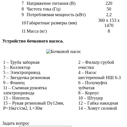
7
Напряжение питания (В)
220
8
Частота тока (Гц)
50
9
Потребляемая мощность (кВт)
2,2
360 х 153 х
10
Габаритные размеры (мм)
1470
11
Масса (кг)
8
Устройство бочкового насоса.
1 – Труба заборная
2 – Фильтр грубой
3 – Коллектор
очистки
5 – Электропривод
4 – Насос
7 – Звездочка резиновая
шестеренный НШ 6-3
9 – Фланец
6 – Полумуфта
11 – Съемная рукоятка
зубчатая
электропривода
8 – Корпус
13 – Ниппель
10 – Штуцер
15 – Рукав резиновый Dy12мм,
12 – Гайка накидная
Р=16кгс/см2, L=30м
14 – Хомут силовой
Задать вопрос