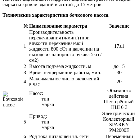
сырья на кровли зданий высотой до 15 метров.
Технические характеристики бочкового насоса.
№
Наименование параметра
Значение
Производительность
перекачивания (л/мин.) (при
вязкости перекачиваемой
1
17±1
жидкости 800 сСт и давлении на
выходе из напорного рукава 5кгс/
см2)
2
Высота подъёма жидкости, м
до 15
3
Время непрерывной работы, мин.
30
Максимальное число включений
4
20
в час
Объемного
Насос:
действия
тип
Шестерённый
марка
НШ 6-3
Электрический
Привод:
Коллекторный
5
тип
SPARKY
марка
PM2000E
6
Род тока питающей эл. сети
Переменный