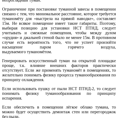
непроглядный туман.
Ограничение при постановке туманной завесы в помещении
связано с тем, что минимальное расстояние, которое требуется
туманомёту для «выстрела на прямой наводке», составляет
15м. Не всякое помещение имеет такие габариты. Поэтому,
выбирая позицию для установки НСТ ПТНД, следует
учитывать и смежные помещения, чтобы между дулом
«орудия» и джальней стеной было не менее 15м. В противном
случае есть вероятность того, что не успеет произойти
насыщение паром горячего воздуха,
выдуваемого туманомётом.
Генерировать искусственный туман на открытой площадке
проще, т.к. влияние внешних факторов практически
отсутствует. Если же применять туманомёт в помещениях, то
желательно понимать физику процесса туманообразования по
принципу охлаждения.
Если использовать пушку от пыли НСТ ПТНД-2, то следует
понимать физику туманообразования по принципу
испарения.
Если обеспечить в помещении лёгкое облако тумана, то
можно будет осуществить демонтаж стен или перегороджок
без пыли.