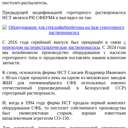
пистолет-распылитель.
Предыдущей модификацией героторного растворонасоса
НСТ являлся РН СФБУМ4
и выглядел он так:
С 2016 года серийный выпуск был прекращён в связи
с
переходом на перистальтические растворонасосы
. С 2024 года
мы возобновили производство оборудования с насосом
героторного типа и продолжаем поставлять нашим клиентам
запчасти.
К слову, основатель фирмы НСТ Слагаев Владимир Иванович
с 80-ых годов прошлого века на одном из московских заводов
ЖБИ для пневмонабрызга СФБ использовал именно
отечественный (произведенный в Белорусской ССР)
героторный растворонасос.
И, когда в 1994 году фирма НСТ продала первый комплект
оборудования СФБ, то пистолет собственного производства
был укомплектован старым, хорошо известным
шпаклевочным агрегатом СО-150.
Для наглядной демонстрации возможностей героторного