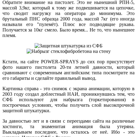
Обратите внимание на пистолет. Это не нынешний РПН-5,
массой 3,9кг, который к тому же подвешивается на цепочке,
что сводит нагрузку на оператора до минимума. Это
брутальный ПНС образца 2000 года, массой 7кг (его иногда
называли его "пулемёт). Плюс все подводящие рукава.
Получается за 10кг смело. Было время... Не то, что нынешнее
племя.
Кстати, на сайте POWER-SPRAYS до сих пор присутствует
фото нашего пистолета 20-ти летней давности, который
сравнивают с современным английским: типа посмотрите на
его габариты и сделайте правильный вывод.
Картинка справа - это снимок с экрана анимации, которую в
2003 году создал доблестный НАИ, проникнувшись тем, что
СФБ используют для набрызга (торкетирования) в
построечных условиях, чтобы получить слой высокпрочной
защитной штукатурки.
За давностью лет и в связи с переездами сайта на различные
хостинги, та знаменитая анимация была утеряна.
Выкладываем последнее, что осталось от неё. Ибо - это