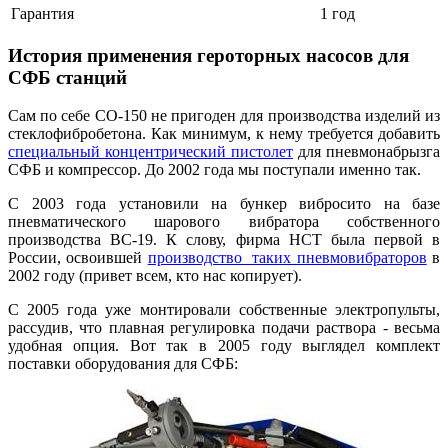
Гарантия
1 год
История применения героторных насосов для
СФБ станций
Сам по себе СО-150 не пригоден для производства изделий из
стеклофибробетона. Как минимум, к нему требуется добавить
специальный концентрический пистолет
для пневмонабрызга
СФБ и компрессор. До 2002 года мы поступали именно так.
С 2003 года установили на бункер вибросито на базе
пневматического шарового вибратора собственного
производства ВС-19. К слову, фирма НСТ была первой в
России, освоившей
производство таких пневмовибраторов
в
2002 году (привет всем, кто нас копирует).
С 2005 года уже монтировали собственные электропульты,
рассудив, что плавная регулировка подачи раствора - весьма
удобная опция. Вот так в 2005 году выглядел комплект
поставки оборудования для СФБ: