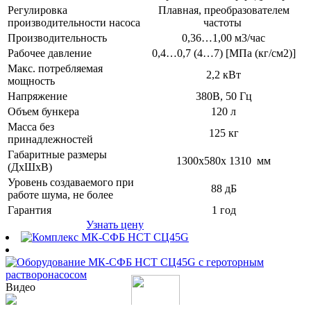
Регулировка
Плавная, преобразователем
производительности насоса
частоты
Производительность
0,36…1,00 м3/час
Рабочее давление
0,4…0,7 (4…7) [МПа (кг/см2)]
Макс. потребляемая
2,2 кВт
мощность
Напряжение
380В, 50 Гц
Объем бункера
120 л
Масса без
125 кг
принадлежностей
Габаритные размеры
1300х580х 1310 мм
(ДхШхВ)
Уровень создаваемого при
88 дБ
работе шума, не более
Гарантия
1 год
Узнать цену
Видео