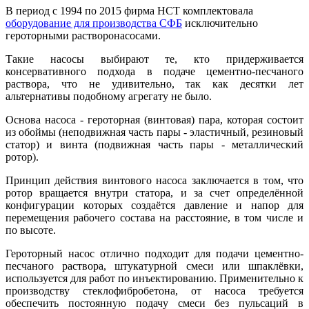
В период с 1994 по 2015 фирма НСТ комплектовала
оборудование для производства СФБ
исключительно
героторными растворонасосами.
Такие насосы выбирают те, кто придерживается
консервативного подхода в подаче цементно-песчаного
раствора, что не удивительно, так как десятки лет
альтернативы подобному агрегату не было.
Основа насоса - героторная (винтовая) пара, которая состоит
из обоймы (неподвижная часть пары - эластичный, резиновый
статор) и винта (подвижная часть пары - металлический
ротор).
Принцип действия винтового насоса заключается в том, что
ротор вращается внутри статора, и за счет определённой
конфигурации которых создаётся давление и напор для
перемещения рабочего состава на расстояние, в том числе и
по высоте.
Героторный насос отлично подходит для подачи цементно-
песчаного раствора, штукатурной смеси или шпаклёвки,
используется для работ по инъектированию. Применительно к
производству стеклофибробетона, от насоса требуется
обеспечить постоянную подачу смеси без пульсаций в