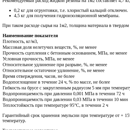
Рекомендуемый расход жидкой резины на 1м2 составляет 4,7 кг,
0,2 кг для огрунтовки, т.е. хлористый кальций отключен.
4,5 кг для получения гидроизоляционной мембраны.
При таком расходе сырья на 1м2, толщина материала в твердом 
Наименование показателя
Плотность, кг/м3,
Массовая доля нелетучих веществ, %, не менее
Прочность сцепления с бетонным основанием, МПа, не менее
Условная прочность, МПа, не менее
Относительное удлинение при разрыве, %, не менее
Относительное остаточное удлинение, %, не менее
Время отверждения, часов, не более
Водопоглощение в течение 24 ч, % по массе, не более
Гибкость на брусе с закругленным радиусом 5 мм при температ
Водопроницаемость при давлении 0,001 МПа в течении 72 ч
Водопроницаемость при давлении 0,03 МПа в течении 10 мин
Теплостойкость при температуре 95°С, в течении 2 ч
Гарантийный срок хранения эмульсии при температуре от + 15°
температур.