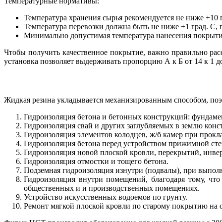
Температурные нормативы:
Температура хранения сырья рекомендуется не ниже +10 г
Температура перевозки должна быть не ниже +1 град. С, п
Минимально допустимая температура нанесения покрытия 
Чтобы получить качественное покрытие, важно правильно расс
установка позволяет выдерживать пропорцию А к Б от 14 к 1 до
Жидкая резина укладывается механизированным способом, поэ
Гидроизоляция бетона и бетонных конструкций: фундаме
Гидроизоляция свай и других заглубляемых в землю кон
Гидроизоляция элементов колодцев, ж/б камер при прокла
Гидроизоляция бетона перед устройством прижимной сте
Гидроизоляция новой плоской кровли, перекрытий, инвер
Гидроизоляция отмостки и тощего бетона.
Подземная гидроизоляция изнутри (подвалы), при выпол
Гидроизоляция внутри помещений, благодаря тому, что
общественных и и производственных помещениях.
Устройство искусственных водоемов по грунту.
Ремонт мягкой плоской кровли по старому покрытию на 