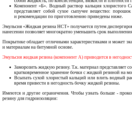
собой жидкость, по консистенции, вязкости и плотности п
Компонент «Б». Водный раствор кальция хлористого CaC
представляет собой сухое сыпучее вещество: порошо
и рекомендации по приготовлению приведены ниже.
Эмульсия «Жидкая резина НСТ» получается путем диспергиров
нанесении позволяет многократно уменьшить срок выполнения
Покрытике обладает отличными характеристиками и может экс
и материалам на битумной основе.
Эмульсия жидкая резина (компонент А) приводится в негодност
Заморозить жидкую резину. Т.к. материал представляет с
кратковременное хранение бочки с жидкой резиной на мо
Всыпать сухой хлористый кальций или влить водный раст
время привести в негодность бочку жидкой резины.
Имеются и другие ограничения. Чтобы узнать больше - проко
резину для гидроизоляции: