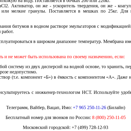
охожую на воду. Поставляется в бочках 200 или 220кг.
l2. Активатор, он же - ускоритель твердения, он же - коагул
к или мелкие гранулы. Поставляется в мешках по 25кг. Для 
ания битумов в водном растворе эмульгаторов с модификацией
 работ.
плуатироваться в широком диапазоне температур. Мембрана им
ь и не может быть использована по своему назначению, если:
обой систему из двух дисперсий на водной основе, то хранить, п
розе недопустимо.
вор (т.е. компонент «Б») в ёмкость с компонентом «А». Даже 
нсультируетесь с инжкенер-технологом НСТ. Используйте удобн
Телеграмм, Вайбер, Вацап, Имо:
+7 965 250-11-26
(Билайн)
Бесплатный номер для звонков по России:
8 (800) 250-11-05
Московский городской: +7 (499) 728-12-93