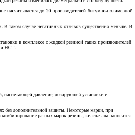
идкой резины изменилась диаметрально в сторону лучшего.
ане насчитывается до 20 производителей битумно-полимерной
и. В таком случае негативных отзывов существенно меньше. И
становки в комплексе с жидкой резиной таких производителей.
ии НСТ:
й, нагнетающей давление, дозирующей установки и
ях без дополнительной защиты. Некоторые марки, при
 комбинирование разных марок резины, т.е. сначала наносится