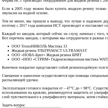
Фирма НСТ производит оборудование для жидкой резины с 2005
Если в 2005 году можно было купить жидкую резину только 
эмульсии на водной основе.
Тем не менее, мы пришли к выводу, что лучше и надежнее де
поэтому с 2017 года компания НСТ производит и поставляет 
Каждый из заводов, который сейчас на слуху, начинал с того
Вот перечень заводов, с которыми мы сотрудничали в разные 
ООО ТехноНИКОЛЬ Мастика 33
Жидкая резина УЛЬТРАМАСТ ULTRAMAST
ООО «НОВА-Брит» Жидкая резина БРИТ
ООО «НПО «СТРИМ» Гидроизоляционная мастика 
Конечное покрытие представляет собой резиноподобную толст
Смешение и нанесение осуществляется при помощи специально
распыляющей удочки.
Эксплуатация готового покрытия от – 47°С до + 98°С. Сущест
использовании на кровлях, рекомендуется защитить от ультраф
слой чувствительного к ультрафиолету материала, затем стойки
Задать вопрос