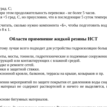
рад. С;
ри этом продолжительность перевозки - не более 5 часов.
+5 град. С, но приусловии, что в последующие 5 суток температ
читать, сколько нужно компонента «Б», чтобы подготовить водн
 8 к 1.
Области применение жидкой резины НСТ
тому лучше всего подходит для устройства гидроизоляции боль
нты, мосты, тоннели, гидротехнические и подземные сооружени
струкций или контактирующих с влажной средой.
дке и ремонте сетей.
нки и защитной стяжки.
сионной кровли, балконов, террасы на крыше, козырьков и пр.
нении мероприятий по защите покрытия от давленияов воды сна
 материал не содержит раствортелей и ничего не выделяется,
основе битумных материалов.