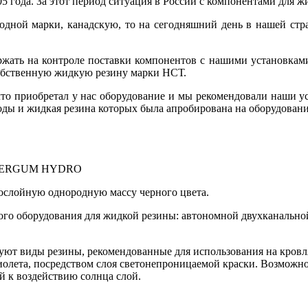
 года. За этот период ситуация в России с компонентами для ж
одной марки, канадскую, то на сегодняшний день в нашей стр
ржать на контроле поставки компонентов с нашими установкам
собственную жидкую резину марки НСТ.
, что приобретал у нас оборудование и мы рекомендовали наши у
годы и жидкая резина которых была апробирована на оборудован
WATERGUM HYDRO
ослойную однородную массу черного цвета.
го оборудования для жидкой резины: автономной двухканально
вуют виды резины, рекомендованные для использования на кровл
иолета, посредством слоя светонепроницаемой краски. Возможно
й к воздействию солнца слой.