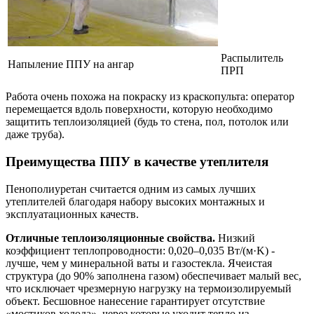
Распылитель
Напыление ППУ на ангар
ПРП
Работа очень похожа на покраску из краскопульта: оператор
перемещается вдоль поверхности, которую необходимо
защитить теплоизоляцией (будь то стена, пол, потолок или
даже труба).
Преимущества ППУ в качестве утеплителя
Пенополиуретан считается одним из самых лучших
утеплителей благодаря набору высоких монтажных и
эксплуатационных качеств.
Отличные теплоизоляционные свойства.
Низкий
коэффициент теплопроводности: 0,020–0,035 Вт/(м·K) -
лучше, чем у минеральной ваты и газостекла. Ячеистая
структура (до 90% заполнена газом) обеспечивает малый вес,
что исключает чрезмерную нагрузку на термоизолируемый
объект. Бесшовное нанесение гарантирует отсутствие
«мостиков холода», через которые уходит тепло из