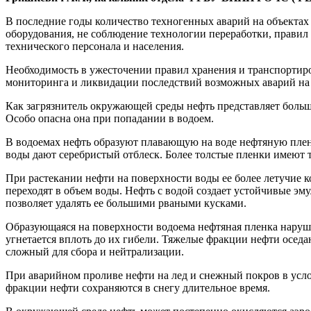
В последние годы количество техногенных аварий на объектах
оборудования, не соблюдение технологии переработки, правил
технического персонала и населения.
Необходимость в ужесточении правил хранения и транспортиров
мониторинга и ликвидации последствий возможных аварий на
Как загрязнитель окружающей среды нефть представляет большу
Особо опасна она при попадании в водоем.
В водоемах нефть образуют плавающую на воде нефтяную пленку
воды дают серебристый отблеск. Более толстые пленки имеют 
При растекании нефти на поверхности воды ее более летучие 
переходят в объем воды. Нефть с водой создает устойчивые эму
позволяет удалять ее большими рваными кусками.
Образующаяся на поверхности водоема нефтяная пленка наруша
угнетается вплоть до их гибели. Тяжелые фракции нефти оседа
сложный для сбора и нейтрализации.
При аварийном проливе нефти на лед и снежный покров в услов
фракции нефти сохраняются в снегу длительное время.