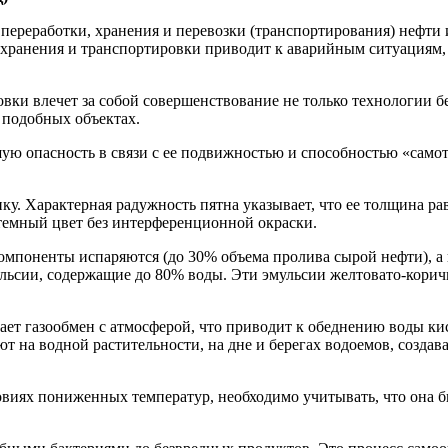
 переработки, хранения и перевозки (транспортирования) нефти
 хранения и транспортировки приводит к аварийным ситуациям,
ки влечет за собой совершенствование не только технологии бе
 подобных объектах.
ю опасность в связи с ее подвижностью и способностью «самотр
. Характерная радужность пятна указывает, что ее толщина рав
темный цвет без интерференционной окраски.
компоненты испаряются (до 30% объема пролива сырой нефти), 
льсии, содержащие до 80% воды. Эти эмульсии желтовато-коричне
ет газообмен с атмосферой, что приводит к обеднению воды кис
ют на водной растительности, на дне и берегах водоемов, созда
иях пониженных температур, необходимо учитывать, что она быс