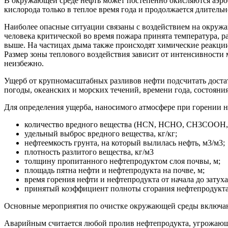
В окружающей среде нефть может постепенно окисляются аэро
кислорода только в теплое время года и продолжается длитель
Наиболее опасные ситуации связаны с воздействием на окружа
человека критической во время пожара принята температура, ра
выше. На частицах дыма также происходят химические реакции
Размер зоны теплового воздействия зависит от интенсивности м
неизбежно.
Ущерб от крупномасштабных разливов нефти подсчитать достат
погоды, океанских и морских течений, времени года, состояния
Для определения ущерба, наносимого атмосфере при горении н
количество вредного вещества (HCN, HCHO, CH3COOH, C
удельный выброс вредного вещества, кг/кг;
нефтеемкость грунта, на который вылилась нефть, м3/м3;
плотность разлитого вещества, кг/м3
толщину пропитанного нефтепродуктом слоя почвы, м;
площадь пятна нефти и нефтепродукта на почве, м;
время горения нефти и нефтепродукта от начала до затуха
принятый коэффициент полноты сгорания нефтепродукта
Основные мероприятия по очистке окружающей среды включают
Аварийным считается любой пролив нефтепродукта, угрожающий