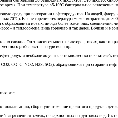
бными бактериями до безвредных продуктов. Это процесс самоо
ное время. При температуре <5-10°C бактериальное разложение 
ющую среду при возгорании нефтепродуктов. На людей, флору и
вная 70°С). В зоне горения температура может возрастать до 800
 с образованием новых, иногда более токсичных соединений, че
ассо - и теплообмена, вида горючего и так далее. Вблизи и в з
очно сложно. Он зависит от многих факторов, таких, как тип р
 местного рыболовства и туризма и пр.
ефтепродукта необходимо учитывать множество показателей, не
O2, CO, C, NO2, H2S, SO2), образующихся при сгорании нефт
ния, час;
.
 локализацию, сбор и уничтожение пролитого продукта, деток
 загрязнением земель, поверхностных и грунтовых вод. Их под