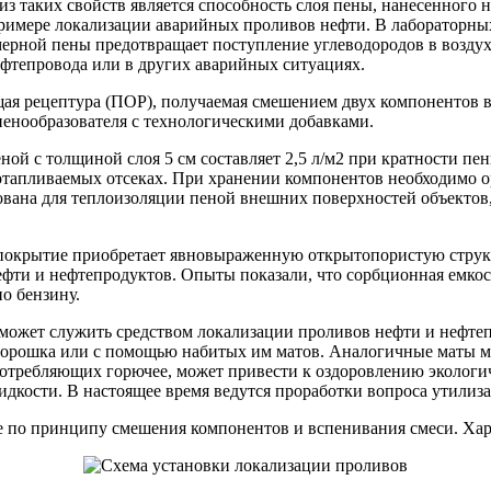
таких свойств является способность слоя пены, нанесенного н
примере локализации аварийных проливов нефти. В лабораторных
ерной пены предотвращает поступление углеводородов в воздух 
фтепровода или в других аварийных ситуациях.
я рецептура (ПОР), получаемая смешением двух компонентов в
пенообразователя с технологическими добавками.
ой с толщиной слоя 5 см составляет 2,5 л/м2 при кратности пе
 отапливаемых отсеках. При хранении компонентов необходимо 
ована для теплоизоляции пеной внешних поверхностей объектов
к покрытие приобретает явновыраженную открытопористую струк
ефти и нефтепродуктов. Опыты показали, что сорбционная емко
по бензину.
 может служить средством локализации проливов нефти и нефте
порошка или с помощью набитых им матов. Аналогичные маты мо
отребляющих горючее, может привести к оздоровлению экологич
идкости. В настоящее время ведутся проработки вопроса утилиза
ее по принципу смешения компонентов и вспенивания смеси. Ха