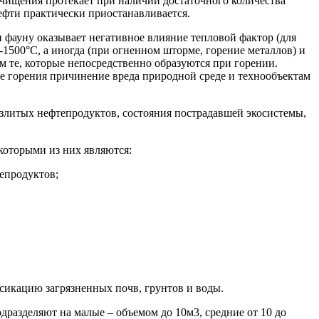
чищения протекает при наличии достаточного количества
нефти практически приостанавливается.
 фауну оказывает негативное влияние тепловой фактор (для
-1500°С, а иногда (при огненном шторме, горение металлов) и
м те, которые непосредственно образуются при горении.
оне горения причинение вреда природной среде и технообъектам
азлитых нефтепродуктов, состояния пострадавшей экосистемы,
которыми из них являются:
епродуктов;
сикацию загрязненных почв, грунтов и воды.
разделяют на малые – объемом до 10м3, средние от 10 до