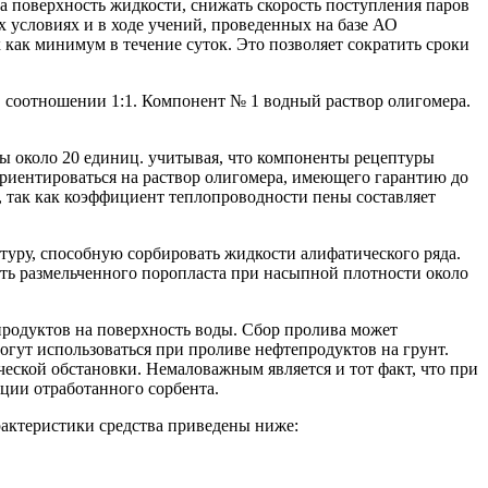
а поверхность жидкости, снижать скорость поступления паров
 условиях и в ходе учений, проведенных на базе АО
как минимум в течение суток. Это позволяет сократить сроки
 соотношении 1:1. Компонент № 1 водный раствор олигомера.
ны около 20 единиц. учитывая, что компоненты рецептуры
ориентироваться на раствор олигомера, имеющего гарантию до
, так как коэффициент теплопроводности пены составляет
туру, способную сорбировать жидкости алифатического ряда.
сть размельченного поропласта при насыпной плотности около
продуктов на поверхность воды. Сбор пролива может
гут использоваться при проливе нефтепродуктов на грунт.
еской обстановки. Немаловажным является и тот факт, что при
ции отработанного сорбента.
рактеристики средства приведены ниже: