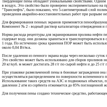
Твердеющие пены обладают уникальными свойствами. Одним из 
в воздух. Это свойство было проверено экспериментально на 
"Транснефть", было показано, что 5-сантиметровый слой полим
проведения аварийно-восстановительных работ при разрыве не
Для формирования пенных экранов применяется пенообразующа
Компонент № 2 - водный раствор катализатора отверждения и 
Норма расхода рецептуры для экранирования пролива нефти пен
содержат воду, они должны храниться и транспортироваться в
1 года. По истечении срока хранения ПОР может быть использ
около 0,04 Вт/м.к.
После удаления из пенного экрана воды через несколько суто
Это свойство может быть использовано для сборов проливов н
20 кг/куб. м может достигать 28 г/г по сырой нефти и до 25 г/г 
При упаковке размельченной пены в боновые заграждения она
осуществляться распределением по поверхности вспененного 
Использование таких средств на АЗС и подвижных объектах, п
давлении 2 атм из сорбента отжимается до 85% поглощенной ж
Для получения пены создано техническое средство, работающ