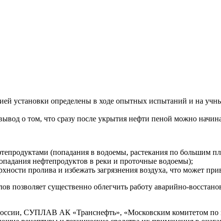
й установки определены в ходе опытных испытаний и на учных,
вывод о том, что сразу после укрытия нефти пеной можно начин
ефтепродуктами (попадания в водоемы, растекания по большим п
попадания нефтепродуктов в реки и проточные водоемы);
рхности пролива и избежать загрязнения воздуха, что может пр
лов позволяет существенно облегчить работу аварийно-восстан
ссии, СУПЛАВ АК «Транснефть», «Московским комитетом по на