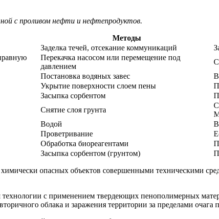
анной с проливом нефти и нефтепродуктов.
Методы
Заделка течей, отсекание коммуникаций
З
правную
Перекачка насосом или перемещение под
С
давлением
Постановка водяных завес
В
Укрытие поверхности слоем пены
П
Засыпка сорбентом
П
С
Снятие слоя грунта
Водой
В
Проветривание
Е
Обработка биореагентами
П
Засыпка сорбентом (грунтом)
П
ия химически опасных объектов совершенными техническими ср
тся технологии с применением твердеющих пенополимерных мат
вторичного облака и заражения территории за пределами очага 