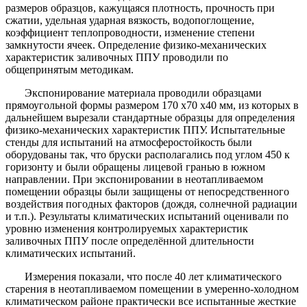
размеров образцов, кажущаяся плотность, прочность при
сжатии, удельная ударная вязкость, водопоглощение,
коэффициент теплопроводности, изменение степени
замкнутости ячеек. Определение физико-механических
характеристик заливочных ППУ проводили по
общепринятым методикам.
Экспонирование материала проводили образцами
прямоугольной формы размером 170 х70 х40 мм, из которых в
дальнейшем вырезали стандартные образцы для определения
физико-механических характеристик ППУ. Испытательные
стенды для испытаний на атмосферостойкость были
оборудованы так, что бруски располагались под углом 450 к
горизонту и были обращены лицевой гранью в южном
направлении. При экспонировании в неотапливаемом
помещении образцы были защищены от непосредственного
воздействия погодных факторов (дождя, солнечной радиации
и т.п.). Результаты климатических испытаний оценивали по
уровню изменения контролируемых характеристик
заливочных ППУ после определённой длительности
климатических испытаний.
Измерения показали, что после 40 лет климатического
старения в неотапливаемом помещении в умеренно-холодном
климатическом районе практически все испытанные жесткие