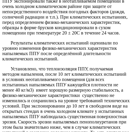
ППУ экспонировали также в неотапливаемом помещении в
очень холодном климатическом районе при защите от
непосредственного воздействия погодных факторов (дождя,
солнечной радиации и т.п.). При климатических испытаниях,
перед определением физико-механических характеристик,
образцы в форме брусков кондиционировали в сухом
помещении при температуре 20 ± 20С в течение 24 часов.
Результаты климатических испытаний оценивали по
уровню изменения физико-механических характеристик
напыляемых ППУ после определённой длительности
климатических испытаний.
Установлено, что теплоизоляция ППУ, получаемая
методом напыления, после 10 лет климатических испытаний
в условиях неотапливаемого помещения (для всех
испытанных напыляемых ППУ кажущейся плотности не
менее 40 кг/м3) имеет хорошую размерную стабильность, а
физико-механические характеристики существенно не
изменились и сохранились на уровне требований технических
условий. При экспонировании до 10 лет в свободном виде на
открытых стендах в очень холодном климате у испытанных
напыляемых ППУ наблюдалась существенная поверхностная
эрозия. Скорость эрозии напыляемых пенополиуретанов при
этом была значительно ниже, чем в случае климатических