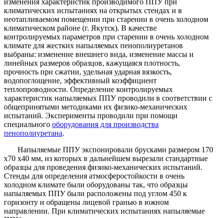
изменения характеристик производимого ППУ при
климатических испытаниях на открытых стендах и в
неотапливаемом помещении при старении в очень холодном
климатическом районе (г. Якутск). В качестве
контролируемых параметров при старении в очень холодном
климате для жестких напыляемых пенополиуретанов
выбраны: изменение внешнего вида, изменение массы и
линейных размеров образцов, кажущаяся плотность,
прочность при сжатии, удельная ударная вязкость,
водопоглощение, эффективный коэффициент
теплопроводности. Определение контролируемых
характеристик напыляемых ППУ проводили в соответствии с
общепринятыми методиками их физико-механических
испытаний. Эксперименты проводили при помощи
специального
оборудования для производства
пенополиуретана
.
Напыляемые ППУ экспонировали брусками размером 170
х70 х40 мм, из которых в дальнейшем вырезали стандартные
образцы для проведения физико-механических испытаний.
Стенды для определения атмосферостойкости в очень
холодном климате были оборудованы так, что образцы
напыляемых ППУ были расположены под углом 450 к
горизонту и обращены лицевой гранью в южном
направлении. При климатических испытаниях напыляемые