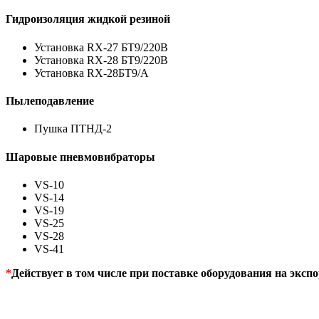
Гидроизоляция жидкой резиной
Установка RX-27 БТ9/220В
Установка RX-28 БТ9/220В
Установка RX-28БТ9/А
Пылеподавление
Пушка ПТНД-2
Шаровые пневмовибраторы
VS-10
VS-14
VS-19
VS-25
VS-28
VS-41
*
Действует в том числе при поставке оборудования на эксп