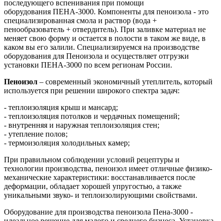
последующего вспенивания при помощи
оборудования ПЕНА-3000. Компоненты для пеноизола - это
специализированная смола и раствор (вода +
пенообразователь + отвердитель). При заливке материал не
меняет свою форму и остается в полости в таком же виде, в
каком вы его залили. Специализируемся на производстве
оборудования для Пеноизола и осуществляет отгрузки
установки ПЕНА-3000 по всем регионам России.
Пеноизол
– современный экономичный утеплитель, который
используется при решении широкого спектра задач:
- теплоизоляция крыш и мансард;
- теплоизоляция потолков и чердачных помещений;
- внутренняя и наружная теплоизоляция стен;
- утепление полов;
- термоизоляция холодильных камер;
При правильном соблюдении условий рецептуры и
технологии производства, пеноизол имеет отличные физико-
механические характеристики: восстанавливается после
деформации, обладает хорошей упругостью, а также
уникальными звуко- и теплоизолирующими свойствами.
Оборудование для производства пеноизола Пена-3000 -
идеальное решение для малого и среднего бизнеса. Установка