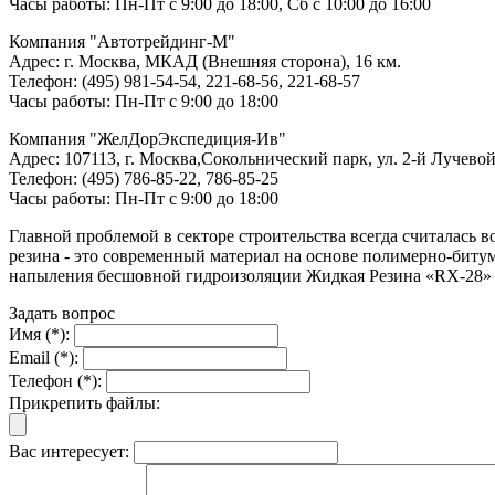
Часы работы: Пн-Пт с 9:00 до 18:00, Сб с 10:00 до 16:00
Компания "Автотрейдинг-М"
Адрес: г. Москва, МКАД (Внешняя сторона), 16 км.
Телефон: (495) 981-54-54, 221-68-56, 221-68-57
Часы работы: Пн-Пт с 9:00 до 18:00
Компания "ЖелДорЭкспедиция-Ив"
Адрес: 107113, г. Москва,Сокольнический парк, ул. 2-й Лучевой
Телефон: (495) 786-85-22, 786-85-25
Часы работы: Пн-Пт с 9:00 до 18:00
Главной проблемой в секторе строительства всегда считалас
резина - это современный материал на основе полимерно-бит
напыления бесшовной гидроизоляции Жидкая Резина «RX-28» и
Задать вопрос
Имя (*):
Email (*):
Телефон (*):
Прикрепить файлы:
Вас интересует: