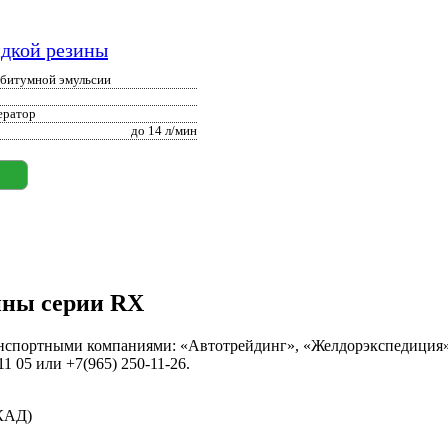
идкой резины
-битумной эмульсии
ератор
до 14 л/мин
ины серии RX
анспортными компаниями: «Автотрейдинг», «Желдорэкспедиция»,
1 05 или +7(965) 250-11-26.
МКАД)