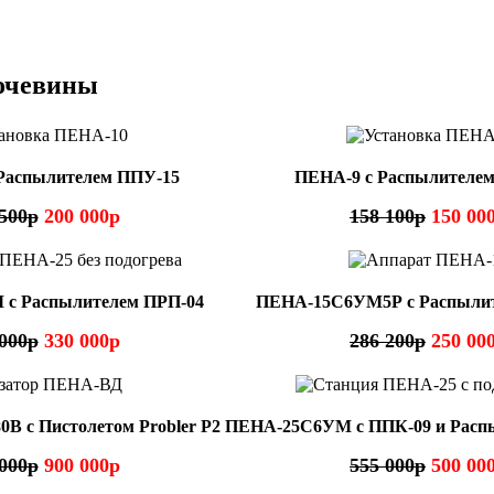
очевины
Распылителем ППУ-15
ПЕНА-9 с Распылителе
500р
200 000р
158 100р
150 00
с Распылителем ПРП-04
ПЕНА-15С6УМ5Р с Распылит
000р
330 000р
286 200р
250 00
В с Пистолетом Probler P2
ПЕНА-25C6УМ с ППК-09 и Расп
000р
900 000р
555 000р
500 00